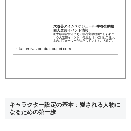
大道芸タイムスケジュール:宇都宮動物
園大道芸イベント情報
栃木県宇都宮市にある宇都宮動物園で行われて
いる大道芸イベント！毎週土日・祝日に二組以
上のパフォーマーが出演しています。大道芸ラ
イブ配信も行っています。
utunomiyazoo-daidougei.com
キャラクター設定の基本：愛される人物に
なるための第一歩