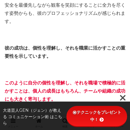
安全を最優先しながら観客を笑顔にすることに全力を尽く
す姿勢からも、彼のプロフェッショナリズムが感じられま
す。
彼の成功は、個性を理解し、それを職業に活かすことの重
要性を示しています。
このように自分の個性を理解し、それを職場で積極的に活
かすことは、個人の成長はもちろん、チームや組織の成功
にも大きく寄与します。
大道芸人GEN（ジェン）が教え
㊙テクニックをプレゼント
る コミュニケーション術 はこち
中！
ら
自分の特性を活かすことで、仕事の質を向上させ、職場で
メニュー
ホーム
検索
トップ
サイドバー