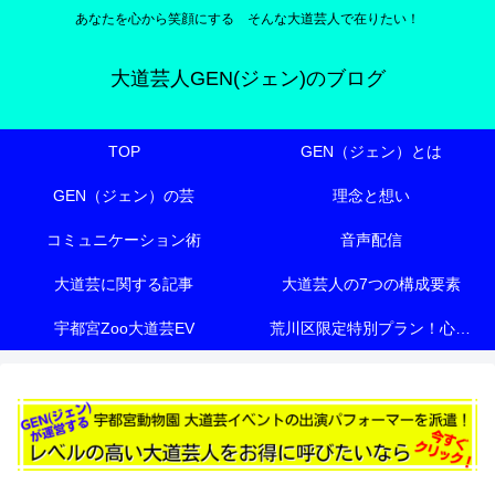
あなたを心から笑顔にする そんな大道芸人で在りたい！
大道芸人GEN(ジェン)のブログ
TOP
GEN（ジェン）とは
GEN（ジェン）の芸
理念と想い
コミュニケーション術
音声配信
大道芸に関する記事
大道芸人の7つの構成要素
宇都宮Zoo大道芸EV
荒川区限定特別プラン！心も体も元気にする『有料老人ホーム向け特別エンターテイメント』