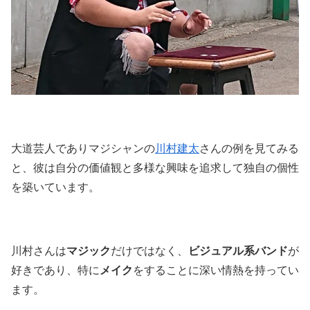
大道芸人でありマジシャンの
川村建太
さんの例を見てみる
と、彼は自分の価値観と多様な興味を追求して独自の個性
を築いています。
川村さんは
マジック
だけではなく、
ビジュアル系バンド
が
好きであり、特に
メイク
をすることに深い情熱を持ってい
ます。