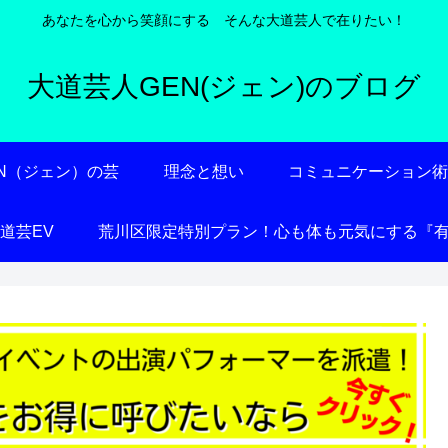
あなたを心から笑顔にする そんな大道芸人で在りたい！
大道芸人GEN(ジェン)のブログ
EN（ジェン）の芸
理念と想い
コミュニケーション
大道芸EV
荒川区限定特別プラン！心も体も元気にする『