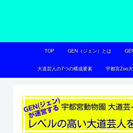
TOP
GEN（ジェン）とは
G
大道芸人の7つの構成要素
宇都宮Zoo