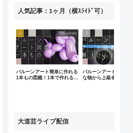
人気記事：1ヶ月（横ｽﾗｲﾄﾞ可）
785 views
239 
バルーンアート簡単に作れる
バルーンアート剣図鑑
1本もの図鑑！1本で作れる簡
な物から上級者向けの
単な風船でも沢山の種類があ
あります！
ります。Balloon art
illustrated book (of one)
大道芸ライブ配信