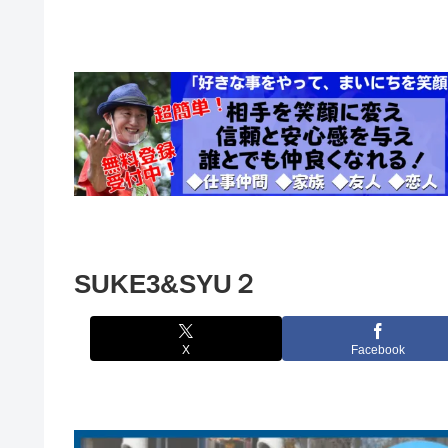
SUKE3&SYU２
X
Facebook