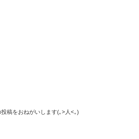
稿をおねがいします(｡>人<｡)