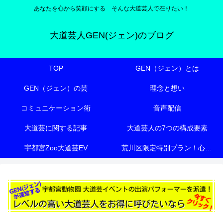
あなたを心から笑顔にする そんな大道芸人で在りたい！
大道芸人GEN(ジェン)のブログ
TOP
GEN（ジェン）とは
GEN（ジェン）の芸
理念と想い
コミュニケーション術
音声配信
大道芸に関する記事
大道芸人の7つの構成要素
宇都宮Zoo大道芸EV
荒川区限定特別プラン！心も体も元気にする『有料老人ホーム向け特別エンターテイメント』