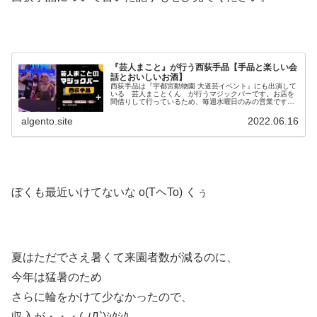
『芸人まこと』が行う西荻手品【手品と楽しい会
話とおいしいお酒】
西荻手品は『宇都宮動物園 大道芸イベント』にも出演して
いる 芸人まことくん が行うマジックバーです。お店を
間借りして行っているため、毎週水曜日のみの営業です。
まことくんとの楽しい会話とマジックショーをお酒を飲み
ながら楽しめます。
algento.site
2022.06.16
ぼくも最近いけてないな o(TヘTo) くぅ
夏はただでさえ暑くて来園者数が減るのに、
今年は猛暑のため
さらに輪をかけて少なかったので、
収入が・・・( ﾉД`)ｼｸｼｸ…