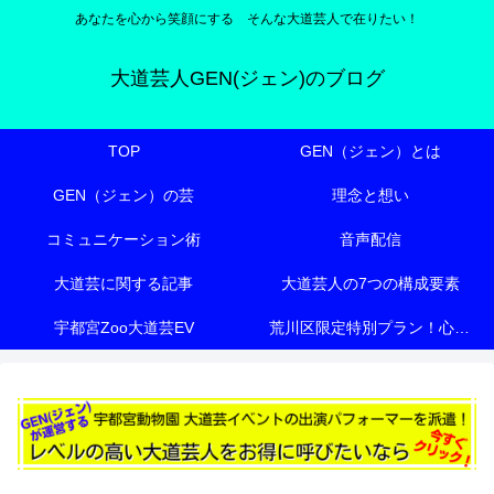
あなたを心から笑顔にする そんな大道芸人で在りたい！
大道芸人GEN(ジェン)のブログ
TOP
GEN（ジェン）とは
GEN（ジェン）の芸
理念と想い
コミュニケーション術
音声配信
大道芸に関する記事
大道芸人の7つの構成要素
宇都宮Zoo大道芸EV
荒川区限定特別プラン！心も体も元気にする『有料老人ホーム向け特別エンターテイメント』