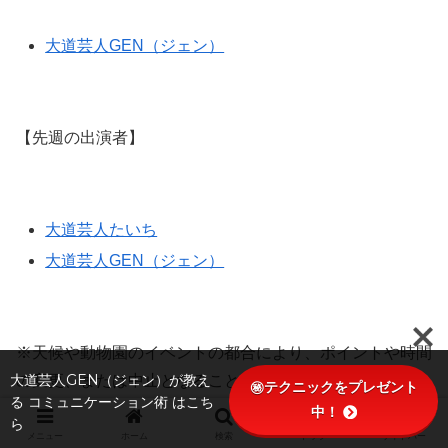
大道芸人GEN（ジェン）
【先週の出演者】
大道芸人たいち
大道芸人GEN（ジェン）
※天候や動物園のイベントの都合により、ポイントや時間
大道芸人GEN（ジェン）が教え
の変更、または中止となることもあります。
㊙テクニックをプレゼント
る コミュニケーション術 はこち
※名前をクリックするとパフォーマーのページに飛びま
中！
ら
す。
メニュー
ホーム
検索
トップ
サイドバー