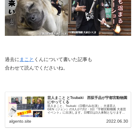
過去に
まこと
くんについて書いた記事も
合わせて読んでくださいね。
芸人まこと とTsubaki 西荻手品が宇都宮動物園
にやってくる
芸人まこと、Tsubaki（日曜のみ出演）、大道芸人
GEN（ジェン）の3人が7月2・3日『宇都宮動物園 大道芸
イベント』に出演します。日曜日は3人体制となります。
いつもとタイムスケジュールが変わりますので、ご注意く
ださい。
algento.site
2022.06.30