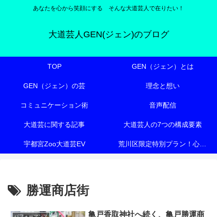
あなたを心から笑顔にする そんな大道芸人で在りたい！
大道芸人GEN(ジェン)のブログ
TOP
GEN（ジェン）とは
GEN（ジェン）の芸
理念と想い
コミュニケーション術
音声配信
大道芸に関する記事
大道芸人の7つの構成要素
宇都宮Zoo大道芸EV
荒川区限定特別プラン！心も体も元気にする『有料老人ホーム向け特別エンターテイメント』
勝運商店街
亀戸香取神社へ続く、亀戸勝運商
パフォーマンス