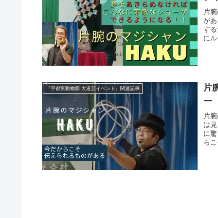
片腕
があ
する
にル
があ
片
『宇都宮動物園 大道芸イベント』関連記事
ー
片腕
は見
に驚
らこ