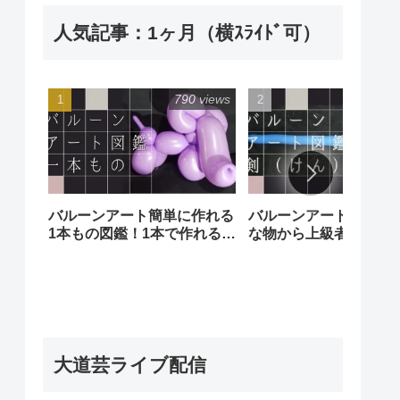
人気記事：1ヶ月（横ｽﾗｲﾄﾞ可）
790 views
240 
バルーンアート簡単に作れる
バルーンアート剣図鑑
1本もの図鑑！1本で作れる簡
な物から上級者向けの
単な風船でも沢山の種類があ
あります！
ります。Balloon art
illustrated book (of one)
大道芸ライブ配信