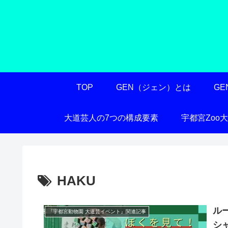
TOP
GEN（ジェン）とは
G
大道芸人の7つの構成要素
宇都宮Zoo
HAKU
ル
『宇都宮動物園 大道芸イベント』関連記事
シ