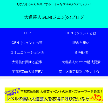
あなたを心から笑顔にする そんな大道芸人で在りたい！
大道芸人GEN(ジェン)のブログ
TOP
GEN（ジェン）とは
GEN（ジェン）の芸
理念と想い
コミュニケーション術
音声配信
大道芸に関する記事
大道芸人の7つの構成要素
宇都宮Zoo大道芸EV
荒川区限定特別プラン！心も体も元気にする『有料老人ホーム向け特別エンターテイメント』