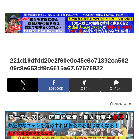
221d19dfdd20e2f60e0c45e6c71392ca562
09c8e653df9c6615a67.67675922
X
Facebook
コピー
コメント
2024.04.18