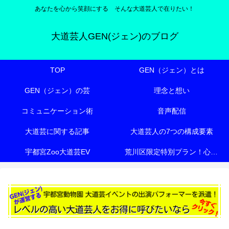
あなたを心から笑顔にする そんな大道芸人で在りたい！
大道芸人GEN(ジェン)のブログ
TOP
GEN（ジェン）とは
GEN（ジェン）の芸
理念と想い
コミュニケーション術
音声配信
大道芸に関する記事
大道芸人の7つの構成要素
宇都宮Zoo大道芸EV
荒川区限定特別プラン！心も体も元気にする『有料老人ホーム向け特別エンターテイメント』