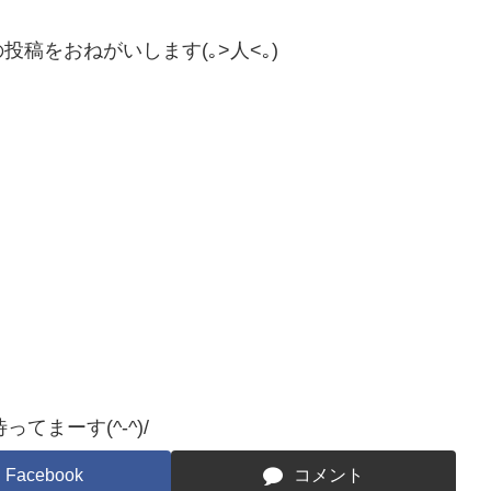
稿をおねがいします(｡>人<｡)
。
てまーす(^-^)/
Facebook
コメント