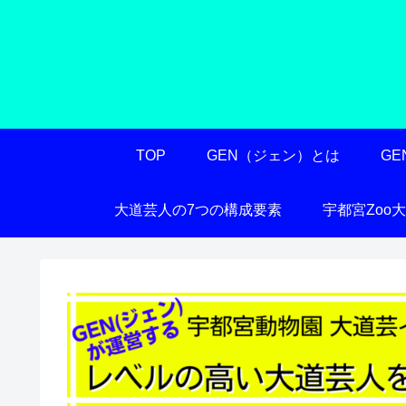
TOP
GEN（ジェン）とは
G
大道芸人の7つの構成要素
宇都宮Zoo