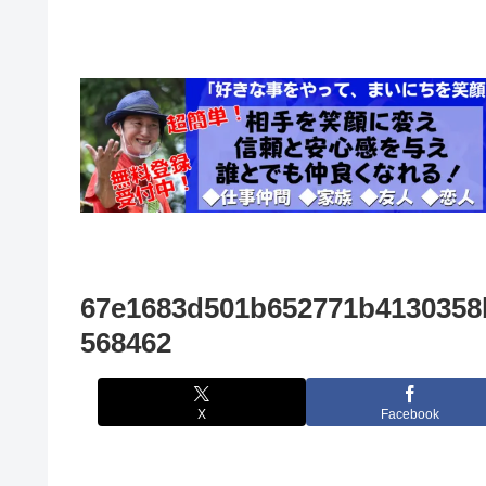
67e1683d501b652771b4130358
568462
X
Facebook