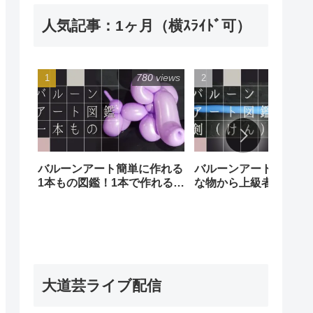
人気記事：1ヶ月（横ｽﾗｲﾄﾞ可）
780 views
241 
バルーンアート簡単に作れる
バルーンアート剣図鑑
1本もの図鑑！1本で作れる簡
な物から上級者向けの
単な風船でも沢山の種類があ
あります！
ります。Balloon art
illustrated book (of one)
大道芸ライブ配信