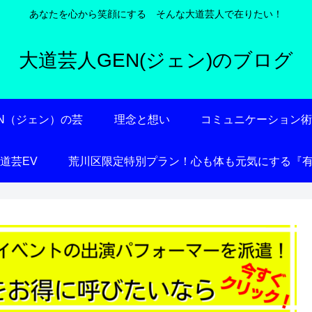
あなたを心から笑顔にする そんな大道芸人で在りたい！
大道芸人GEN(ジェン)のブログ
EN（ジェン）の芸
理念と想い
コミュニケーション
大道芸EV
荒川区限定特別プラン！心も体も元気にする『