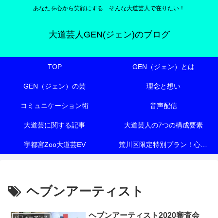
あなたを心から笑顔にする そんな大道芸人で在りたい！
大道芸人GEN(ジェン)のブログ
TOP
GEN（ジェン）とは
GEN（ジェン）の芸
理念と想い
コミュニケーション術
音声配信
大道芸に関する記事
大道芸人の7つの構成要素
宇都宮Zoo大道芸EV
荒川区限定特別プラン！心も体も元気にする『有料老人ホーム向け特別エンターテイメント』
ヘブンアーティスト
ヘブンアーティスト2020審査会
パフォーマンス