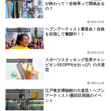
が終わって！合格率って関係ある
の？
2020.12.02
ヘブンアーティスト審査会！合格
パフォーマンス雑学
を目指して奮闘中！！
2020.12.01
スポーツスタッキング世界チャン
パフォーマー・大道芸人
ピオンSEOPPI(せおっぴ）の大道
芸
2020.11.24
江戸東京博物館の大道芸！ヘブン
パフォーマンス雑学
アーティスト/墨田区両国のイベ
ント