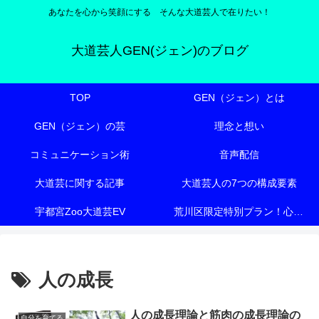
あなたを心から笑顔にする そんな大道芸人で在りたい！
大道芸人GEN(ジェン)のブログ
TOP
GEN（ジェン）とは
GEN（ジェン）の芸
理念と想い
コミュニケーション術
音声配信
大道芸に関する記事
大道芸人の7つの構成要素
宇都宮Zoo大道芸EV
荒川区限定特別プラン！心も体も元気にする『有料老人ホーム向け特別エンターテイメント』
人の成長
人の成長理論と筋肉の成長理論の
自分を育てる