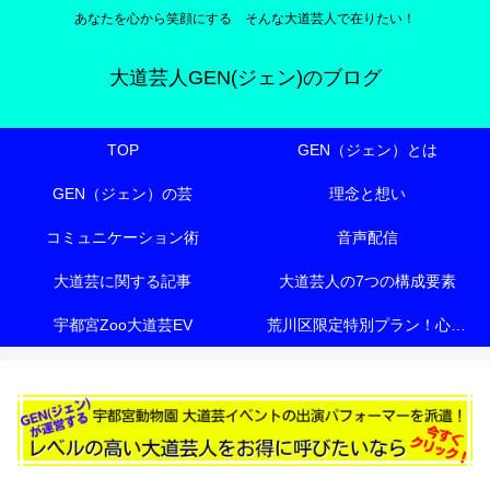
あなたを心から笑顔にする そんな大道芸人で在りたい！
大道芸人GEN(ジェン)のブログ
TOP
GEN（ジェン）とは
GEN（ジェン）の芸
理念と想い
コミュニケーション術
音声配信
大道芸に関する記事
大道芸人の7つの構成要素
宇都宮Zoo大道芸EV
荒川区限定特別プラン！心も体も元気にする『有料老人ホーム向け特別エンターテイメント』