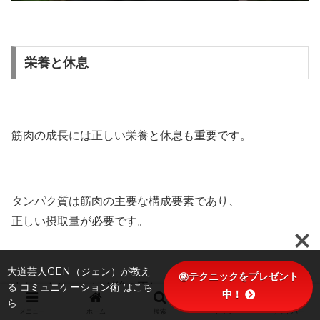
栄養と休息
筋肉の成長には正しい栄養と休息も重要です。
タンパク質は筋肉の主要な構成要素であり、
正しい摂取量が必要です。
大道芸人GEN（ジェン）が教え
㊙テクニックをプレゼント
る コミュニケーション術 はこち
また、トレーニング後の正しい休息と睡眠も、
中！
ら
筋肉の成長と修復にお求められます。
メニュー
ホーム
検索
トップ
サイドバー