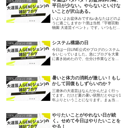
GEN（ジェン）の雑記ブログ（イベント当日の様子など）
平日が少ない。やらないといけな
いことが沢山ある。
いよいよお盆休みですね♪あなたはどのよ
うに過ごしますか？僕は当然『宇都宮動
物園 大道芸イベント』です。いつもだ
と、告知などを1週間かけて行っていくの
ですが、今回はきょう出発して明日から
パフォーマンスの為時間が少なかった
システム構築の日
GEN（ジェン）の雑記ブログ（イベント当日の様子など）
（ ＴДＴ）そのため、...
今日は一日LINE公式やブログのシステム
をいじっていました。急にブログを大量
に書き始めたので、仕分け作業などを行
い、見なかんがみたい情報がちょっとで
も早く見つかるようにする作業です。
徐々に見やすくなってくると思いますの
で、楽しみにしていてく...
暑いと体力の消耗が激しい！もし
GEN（ジェン）の雑記ブログ（イベント当日の様子など）
かして回復もしずらいのか？
三連休の大道芸はなんだかんだよく行っ
てます。だけど夏の暑い状態だとやはり1
年ぶりということになります。まぁ当た
り前なんですけどね(^_^;)先日、夏場はウ
ォーミングアップを行った状態に常にあ
る。その為、夏の方が筋肉のパフォーマ
やりたいことがやれない日が続
GEN（ジェン）の雑記ブログ（イベント当日の様子など）
ンスが高いとい...
く。せめて今日はやりたいことを
やる！