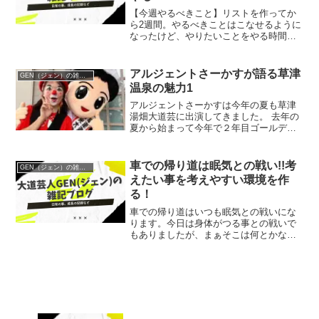
【今週やるべきこと】リストを作ってか
ら2週間。やるべきことはこなせるように
なったけど、やりたいことをやる時間が
作れなかった。今までサボりすぎてたん
だね。やっと時間ができたと思ったらも
う週末。せめて今日は思い切りやりたい
アルジェントさーかすが語る草津
GEN（ジェン）の雑記ブログ（イベント当日の様子など）
ことをやろうとおもう。
温泉の魅力1
アルジェントさーかすは今年の夏も草津
湯畑大道芸に出演してきました。 去年の
夏から始まって今年で２年目ゴールデン
ウィークを含めると3回目となります。 3
回も行くと草津温泉の良いところが色々
わかってきたので、紹介してみようと思
車での帰り道は眠気との戦い!!考
GEN（ジェン）の雑記ブログ（イベント当日の様子など）
います。 まずは温...
えたい事を考えやすい環境を作
る！
車での帰り道はいつも眠気との戦いにな
ります。今日は身体がつる事との戦いで
もありましたが、まぁそこは何とかなり
そうです。身体がつる事の対策はこちら
をご覧下さい。つるのはおいといて、眠
気との戦いですよね。疲れているのに一
人で車を運転しながら帰ら...