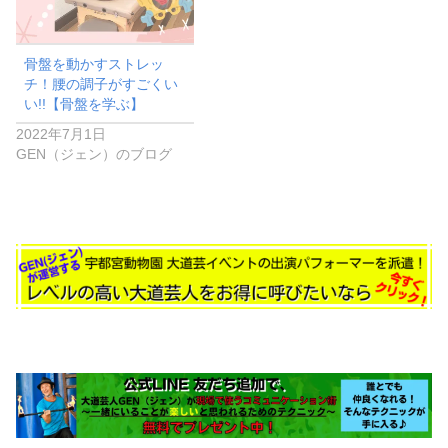
骨盤を動かすストレッ
チ！腰の調子がすごくい
い!!【骨盤を学ぶ】
2022年7月1日
GEN（ジェン）のブログ