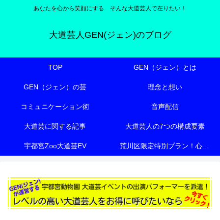
あなたを心から笑顔にする そんな大道芸人で在りたい！
大道芸人GEN(ジェン)のブログ
TOP
GEN（ジェン）とは
GEN（ジェン）の芸
理念と想い
コミュニケーション術
音声配信
大道芸に関する記事
大道芸人の7つの構成要素
宇都宮Zoo大道芸EV
荒川区限定特別プラン！心も体も元気にする『有料老人ホーム向け特別エンターテイメント』