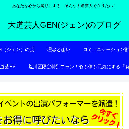
あなたを心から笑顔にする そんな大道芸人で在りたい！
大道芸人GEN(ジェン)のブログ
EN（ジェン）の芸
理念と想い
コミュニケーション
大道芸EV
荒川区限定特別プラン！心も体も元気にする『