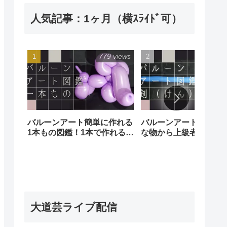
人気記事：1ヶ月（横ｽﾗｲﾄﾞ可）
779 views
241 
バルーンアート簡単に作れる
バルーンアート剣図鑑
1本もの図鑑！1本で作れる簡
な物から上級者向けの
単な風船でも沢山の種類があ
あります！
ります。Balloon art
illustrated book (of one)
大道芸ライブ配信