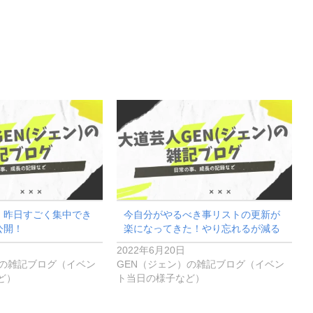
】昨日すごく集中でき
今自分がやるべき事リストの更新が
公開！
楽になってきた！やり忘れるが減る
2022年6月20日
）の雑記ブログ（イベン
GEN（ジェン）の雑記ブログ（イベン
ど）
ト当日の様子など）