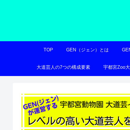
TOP
GEN（ジェン）とは
G
大道芸人の7つの構成要素
宇都宮Zoo