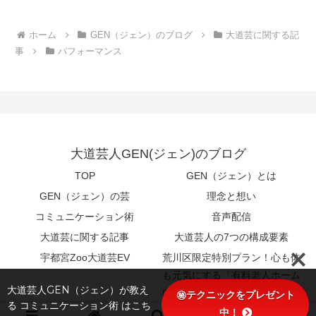
ホーム
GEN（ジェン）のブログ
大道芸に関する記
事
パフォーマンス
大道芸人GEN(ジェン)のブログ
TOP
GEN（ジェン）とは
GEN（ジェン）の芸
理念と想い
コミュニケーション術
音声配信
大道芸に関する記事
大道芸人の7つの構成要素
宇都宮Zoo大道芸EV
荒川区限定特別プラン！心も体
も元気にする『有料老人ホーム
大道芸人GEN（ジェン）が教え
向け特別エンターテイメント』
㊙テクニックをプレゼント
る コミュニケーション術 はこち
中！