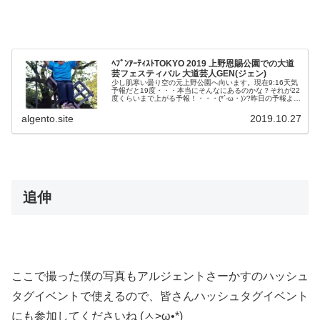
ﾍﾌﾞﾝｱｰﾃｨｽﾄTOKYO 2019 上野恩賜公園での大道
芸フェスティバル 大道芸人GEN(ジェン)
少し肌寒い曇り空の元上野公園へ向います。現在9:16天気
予報だと19度・・・本当にそんなにあるのかな？それが22
度くらいまで上がる予報！・・・(*´-ω・)ﾝ?昨日の予報より
最高気温下がったかな？なんにせよ暑すぎもせず大道芸や
るにはいい気候...
algento.site
2019.10.27
追伸
ここで撮った僕の写真もアルジェントさーかすのハッシュ
タグイベントで使えるので、皆さんハッシュタグイベント
にも参加してくださいね (ㅅ>ω•*)