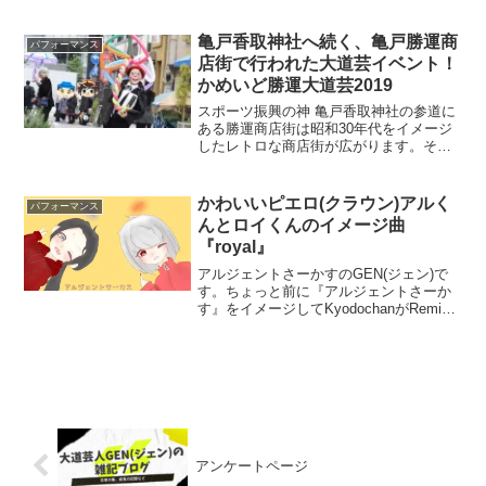
今でもたまに大道芸を行っている人は見
かけますが、年々規制が厳しくなり、
徐々に大道芸をやっている人が減ってき
亀戸香取神社へ続く、亀戸勝運商
パフォーマンス
てしまいました。その反面...
店街で行われた大道芸イベント！
かめいど勝運大道芸2019
スポーツ振興の神 亀戸香取神社の参道に
ある勝運商店街は昭和30年代をイメージ
したレトロな商店街が広がります。その
亀戸香取神社のスポーツ灯籠ライトアッ
プイベントに合わせて勝運商店街でかめ
いど勝運大道芸が行われました。 12月22
かわいいピエロ(クラウン)アルく
パフォーマンス
日アルジェント...
んとロイくんのイメージ曲
『royal』
アルジェントさーかすのGEN(ジェン)で
す。ちょっと前に『アルジェントさーか
す』をイメージしてKyodochanがRemix
曲を作ってくれました。曲のタイトルは
『Luck' Algento(幸運のアルジェント)』そ
の第２弾としてかわいいピエ...
アンケートページ