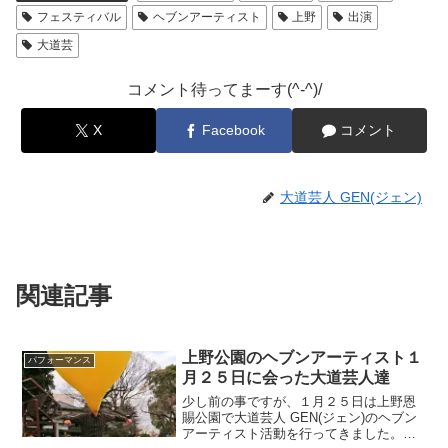
フェスティバル
ヘブンアーティスト
上野
出演
大道芸
コメント待ってまーす(^-^)/
X
Facebook
コメント
大道芸人 GEN(ジェン)
関連記事
上野公園のヘブンアーティスト１
パフォーマンス
月２５日に会った大道芸人達
少し前の事ですが、１月２５日は上野恩
賜公園で大道芸人 GEN(ジェン)のヘブン
アーティスト活動を行ってきました。ち