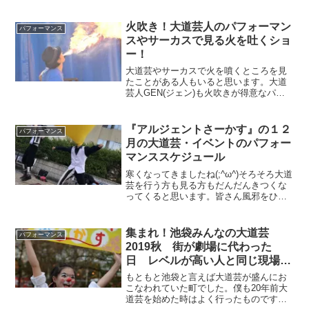
ょっとアップしたいネタがあったので、
書くことにしました。２５日は前後の枠
で今勢いのある二人、北海道から来た
火吹き！大道芸人のパフォーマン
パフォーマンス
パフォーマーはち君...
スやサーカスで見る火を吐くショ
ー！
大道芸やサーカスで火を噴くところを見
たことがある人もいると思います。大道
芸人GEN(ジェン)も火吹きが得意なパフ
ォーマーです。宇都宮動物園で見る事が
できるファイヤーショーで火吹きを見る
事ができます。素人がやると危険なので
『アルジェントさーかす』の１２
パフォーマンス
おやめください。
月の大道芸・イベントのパフォー
マンススケジュール
寒くなってきましたね(;^ω^)そろそろ大道
芸を行う方も見る方もだんだんきつくな
ってくると思います。皆さん風邪をひか
ないように暖かい恰好をして遊びに来て
ください。僕たちは、今年1年間の締めく
くりです。思い切り楽しんできます。お
集まれ！池袋みんなの大道芸
パフォーマンス
待たせしました...
2019秋 街が劇場に代わった
日 レベルが高い人と同じ現場に
立つメリット
もともと池袋と言えば大道芸が盛んにお
こなわれていた町でした。僕も20年前大
道芸を始めた時はよく行ったものです。