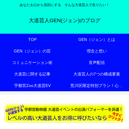
あなたを心から笑顔にする そんな大道芸人で在りたい！
大道芸人GEN(ジェン)のブログ
TOP
GEN（ジェン）とは
GEN（ジェン）の芸
理念と想い
コミュニケーション術
音声配信
大道芸に関する記事
大道芸人の7つの構成要素
宇都宮Zoo大道芸EV
荒川区限定特別プラン！心も体も元気にする『有料老人ホーム向け特別エンターテイメント』