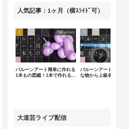
人気記事：1ヶ月（横ｽﾗｲﾄﾞ可）
794 views
243 
バルーンアート簡単に作れる
バルーンアート剣図鑑
1本もの図鑑！1本で作れる簡
な物から上級者向けの
単な風船でも沢山の種類があ
あります！
ります。Balloon art
illustrated book (of one)
大道芸ライブ配信