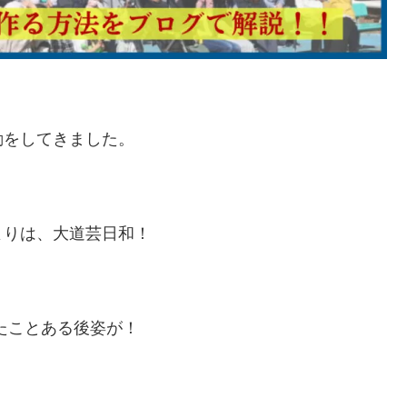
動をしてきました。
よりは、大道芸日和！
たことある後姿が！