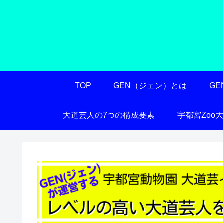
TOP
GEN（ジェン）とは
G
大道芸人の7つの構成要素
宇都宮Zoo