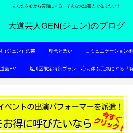
あなたを心から笑顔にする そんな大道芸人で在りたい！
大道芸人GEN(ジェン)のブログ
EN（ジェン）の芸
理念と想い
コミュニケーション
大道芸EV
荒川区限定特別プラン！心も体も元気にする『