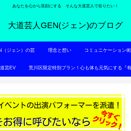
あなたを心から笑顔にする そんな大道芸人で在りたい！
大道芸人GEN(ジェン)のブログ
EN（ジェン）の芸
理念と想い
コミュニケーション
大道芸EV
荒川区限定特別プラン！心も体も元気にする『