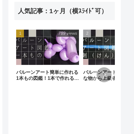
人気記事：1ヶ月（横ｽﾗｲﾄﾞ可）
789 views
235 
バルーンアート簡単に作れる
バルーンアート剣図鑑
1本もの図鑑！1本で作れる簡
な物から上級者向けの
単な風船でも沢山の種類があ
あります！
ります。Balloon art
illustrated book (of one)