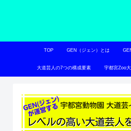
TOP
GEN（ジェン）とは
G
大道芸人の7つの構成要素
宇都宮Zoo