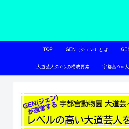
TOP
GEN（ジェン）とは
G
大道芸人の7つの構成要素
宇都宮Zoo