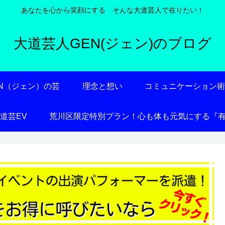
あなたを心から笑顔にする そんな大道芸人で在りたい！
大道芸人GEN(ジェン)のブログ
EN（ジェン）の芸
理念と想い
コミュニケーション
大道芸EV
荒川区限定特別プラン！心も体も元気にする『