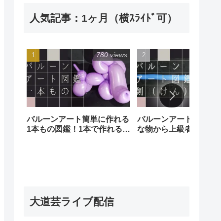
人気記事：1ヶ月（横ｽﾗｲﾄﾞ可）
780 views
241 
バルーンアート簡単に作れる
バルーンアート剣図鑑
1本もの図鑑！1本で作れる簡
な物から上級者向けの
単な風船でも沢山の種類があ
あります！
ります。Balloon art
illustrated book (of one)
大道芸ライブ配信