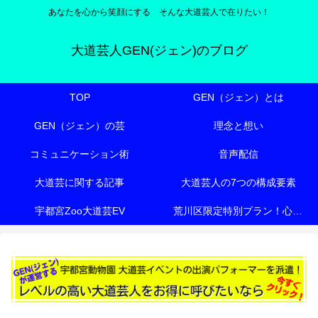
あなたを心から笑顔にする そんな大道芸人で在りたい！
大道芸人GEN(ジェン)のブログ
TOP
GEN（ジェン）とは
GEN（ジェン）の芸
理念と想い
コミュニケーション術
音声配信
大道芸に関する記事
大道芸人の7つの構成要素
宇都宮Zoo大道芸EV
荒川区限定特別プラン！心も体も元気にする『有料老人ホーム向け特別エンターテイメント』