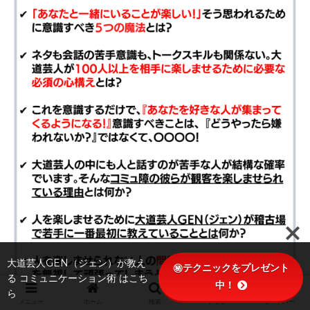
大道芸人GEN（ジェン）が教え
㊙テクニックをプレゼント
る コミュニケーション術 はこち
中！
ら
メニュー
ホーム
検索
トップ
サイドバー